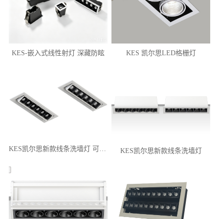
KES-嵌入式线性射灯 深藏防眩
KES 凯尔思LED格栅灯
KES凯尔思新款线条洗墙灯 可调角
KES凯尔思新款线条洗墙灯