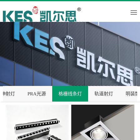
拉伸射灯
PRA光源
格栅线条灯
轨道射灯
明装筒